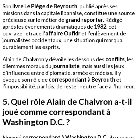
Son
livre Le Piège de Beyrouth
, publié après ses
missions dans la capitale libanaise, constitue une source
précieuse sur le métier de
grand reporter
. Rédigé
après les événements dramatiques de
1982
, cet
ouvrage retrace l’
affaire Oufkir
et l’enlèvement de
journalistes occidentaux, une situation qui marqua
durablement les esprits.
Alain de Chalvron y dévoile les dessous des
conflits
, les
dilemmes moraux du
journaliste
, mais aussi les jeux
d’influence entre diplomatie, armée et médias. Il y
évoque son rôle de
correspondant à Beyrouth
et
l’impossibilité, parfois, de rester neutre face à l’horreur.
5. Quel rôle Alain de Chalvron a-t-il
joué comme correspondant à
Washington D.C. ?
Nommé
correspondant à Washington D.C.
, il y couvre