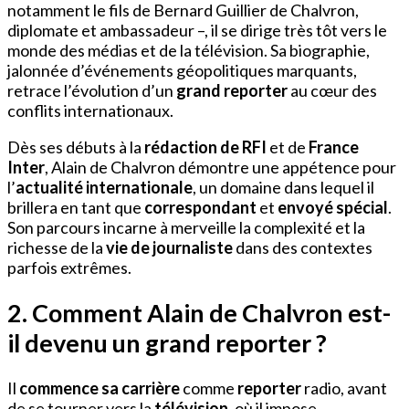
notamment le fils de Bernard Guillier de Chalvron,
diplomate et ambassadeur –, il se dirige très tôt vers le
monde des médias et de la télévision. Sa biographie,
jalonnée d’événements géopolitiques marquants,
retrace l’évolution d’un
grand reporter
au cœur des
conflits internationaux.
Dès ses débuts à la
rédaction de RFI
et de
France
Inter
, Alain de Chalvron démontre une appétence pour
l’
actualité internationale
, un domaine dans lequel il
brillera en tant que
correspondant
et
envoyé spécial
.
Son parcours incarne à merveille la complexité et la
richesse de la
vie de journaliste
dans des contextes
parfois extrêmes.
2. Comment Alain de Chalvron est-
il devenu un grand reporter ?
Il
commence sa carrière
comme
reporter
radio, avant
de se tourner vers la
télévision
, où il impose