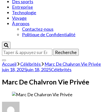
Des sports
Entreprise
Technologie
Voyage
À propos
Contactez-nous
Politique de Confidentialité
Vous
recherchiez
quelque
Accueil
Célébrités
Marc De Chalvron Vie Privée
chose
juin 18, 2025
juin 18, 2025
Célébrités
?
Marc De Chalvron Vie Privée
sur
Marc