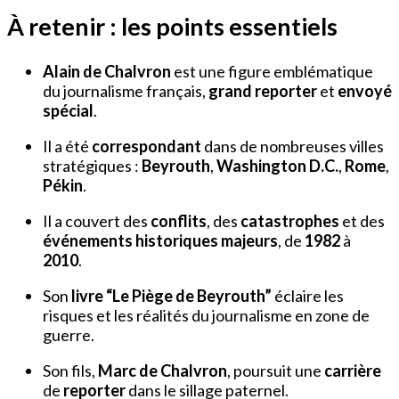
À retenir : les points essentiels
Alain de Chalvron
est une figure emblématique
du journalisme français,
grand reporter
et
envoyé
spécial
.
Il a été
correspondant
dans de nombreuses villes
stratégiques :
Beyrouth
,
Washington D.C.
,
Rome
,
Pékin
.
Il a couvert des
conflits
, des
catastrophes
et des
événements historiques majeurs
, de
1982
à
2010
.
Son
livre “Le Piège de Beyrouth”
éclaire les
risques et les réalités du journalisme en zone de
guerre.
Son fils,
Marc de Chalvron
, poursuit une
carrière
de
reporter
dans le sillage paternel.