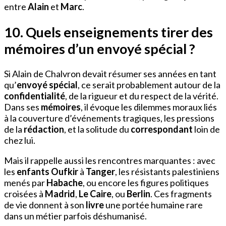
entre
Alain
et
Marc
.
10. Quels enseignements tirer des
mémoires d’un envoyé spécial ?
Si Alain de Chalvron devait résumer ses années en tant
qu’
envoyé spécial
, ce serait probablement autour de la
confidentialité
, de la rigueur et du respect de la vérité.
Dans ses
mémoires
, il évoque les dilemmes moraux liés
à la couverture d’événements tragiques, les pressions
de la
rédaction
, et la solitude du
correspondant
loin de
chez lui.
Mais il rappelle aussi les rencontres marquantes : avec
les
enfants Oufkir
à
Tanger
, les résistants palestiniens
menés par
Habache
, ou encore les figures politiques
croisées à
Madrid
,
Le Caire
, ou
Berlin
. Ces fragments
de vie donnent à son
livre
une portée humaine rare
dans un métier parfois déshumanisé.