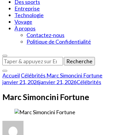
Des sports
Entreprise
Technologie
Voyage
À propos
Contactez-nous
Politique de Confidentialité
Vous
recherchiez
quelque
Accueil
Célébrités
Marc Simoncini Fortune
chose
janvier 21, 2026
janvier 21, 2026
Célébrités
?
Marc Simoncini Fortune
sur
Marc