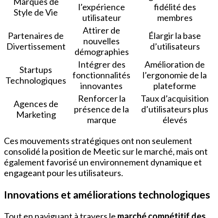
Marques de
l’expérience
fidélité des
Style de Vie
utilisateur
membres
Attirer de
Partenaires de
Élargir la base
nouvelles
Divertissement
d’utilisateurs
démographies
Intégrer des
Amélioration de
Startups
fonctionnalités
l’ergonomie de la
Technologiques
innovantes
plateforme
Renforcer la
Taux d’acquisition
Agences de
présence de la
d’utilisateurs plus
Marketing
marque
élevés
Ces mouvements stratégiques ont non seulement
consolidé la position de Meetic sur le marché, mais ont
également favorisé un environnement dynamique et
engageant pour les utilisateurs.
Innovations et améliorations technologiques
Tout en naviguant à travers le
marché compétitif des