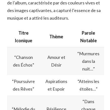
de l’album, caractérisée par des couleurs vives et
des images captivantes, a capturé l’essence de sa
musique et a attiré les auditeurs.
Titre
Parole
Thème
Iconique
Notable
“Murmures
“Chanson
Amour et
dans la
des Échos”
Désir
nuit…”
“Poursuivre
Aspirations
“Atteins les
des Rêves”
et Espoir
étoiles…”
“Dans
“Mélodie du
Résilience
chaque