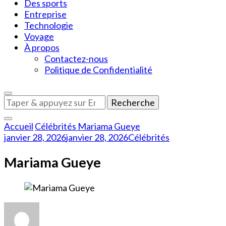
Des sports
Entreprise
Technologie
Voyage
À propos
Contactez-nous
Politique de Confidentialité
Vous
recherchiez
quelque
Accueil
Célébrités
Mariama Gueye
chose
janvier 28, 2026
janvier 28, 2026
Célébrités
?
Mariama Gueye
sur
Mariama