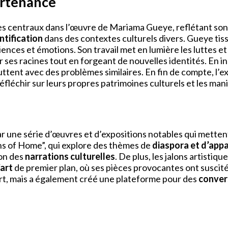
partenance
mes centraux dans l’œuvre de Mariama Gueye, reflétant so
ntification
dans des contextes culturels divers. Gueye tis
ces et émotions. Son travail met en lumière les luttes et 
r ses racines tout en forgeant de nouvelles identités. En 
uttent avec des problèmes similaires. En fin de compte, l’ex
fléchir sur leurs propres patrimoines culturels et les man
une série d’œuvres et d’expositions notables qui mettent
ons of Home”, qui explore des thèmes de
diaspora et d’app
ion des
narrations culturelles
. De plus, les jalons artisti
’art
de premier plan, où ses pièces provocantes ont suscité 
’art, mais a également créé une plateforme pour des
convers