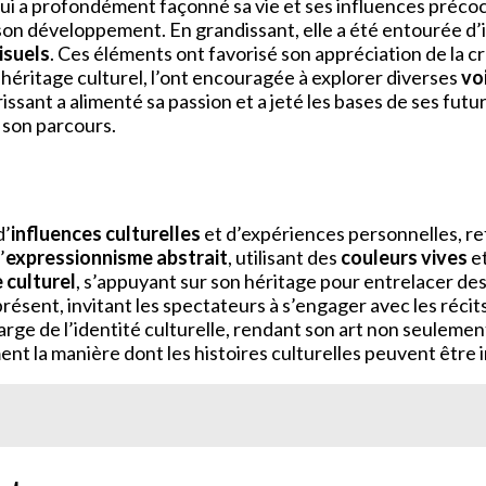
ui a profondément façonné sa vie et ses influences préco
s son développement. En grandissant, elle a été entourée d’
isuels
. Ces éléments ont favorisé son appréciation de la cr
éritage culturel, l’ont encouragée à explorer diverses
vo
ant a alimenté sa passion et a jeté les bases de ses future
 son parcours.
d’
influences culturelles
et d’expériences personnelles, ref
’
expressionnisme abstrait
, utilisant des
couleurs vives
et
 culturel
, s’appuyant sur son héritage pour entrelacer des
résent, invitant les spectateurs à s’engager avec les récit
rge de l’identité culturelle, rendant son art non seulement
ement la manière dont les histoires culturelles peuvent êtr