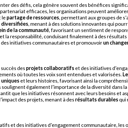
ter des défis, cela génère souvent des bénéfices significat
partenariat efficaces, les organisations peuvent améliorer 
 le
partage de ressources
, permettant aux groupes de s’
 diversifiées
, menant à des solutions innovantes qui pourr
sein de la communauté
, favorisant un sentiment de respon
et la responsabilité, conduisant finalement à des résultat
t des initiatives communautaires et promouvoir
un change
e succès des
projets collaboratifs
et des initiatives d’e
ements où toutes les voix sont entendues et valorisées.
Le
 uniques
et leurs histoires, favorisant ainsi la compréhensi
s soulignent également l’importance de la diversité dans l
antit que les initiatives résonnent avec leurs besoins et as
’impact des projets, menant à des
résultats durables
qui 
ratifs et des initiatives d’engagement communautaire, les