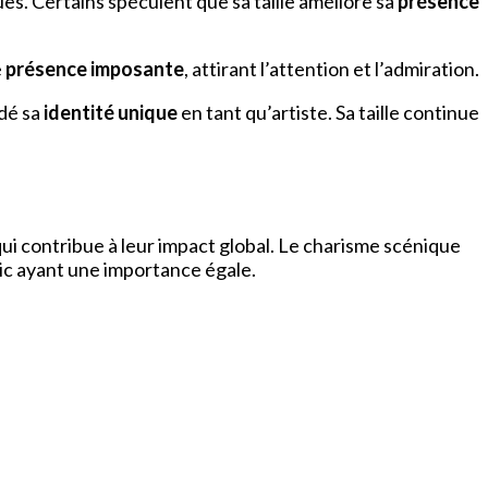
s. Certains spéculent que sa taille améliore sa
présence
e
présence imposante
, attirant l’attention et l’admiration.
idé sa
identité unique
en tant qu’artiste. Sa taille continue
r qui contribue à leur impact global. Le charisme scénique
lic ayant une importance égale.