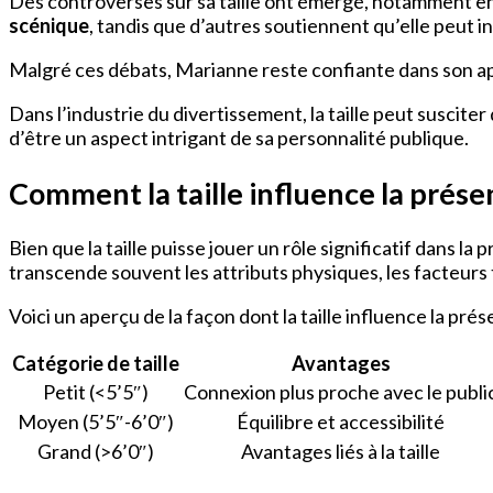
Des controverses sur sa taille ont émergé, notamment en 
scénique
, tandis que d’autres soutiennent qu’elle peut 
Malgré ces débats, Marianne reste confiante dans son appa
Dans l’industrie du divertissement, la taille peut suscite
d’être un aspect intrigant de sa personnalité publique.
Comment la taille influence la prése
Bien que la taille puisse jouer un rôle significatif dans l
transcende souvent les attributs physiques, les facteurs 
Voici un aperçu de la façon dont la taille influence la pré
Catégorie de taille
Avantages
Petit (<5’5″)
Connexion plus proche avec le publi
Moyen (5’5″-6’0″)
Équilibre et accessibilité
Grand (>6’0″)
Avantages liés à la taille