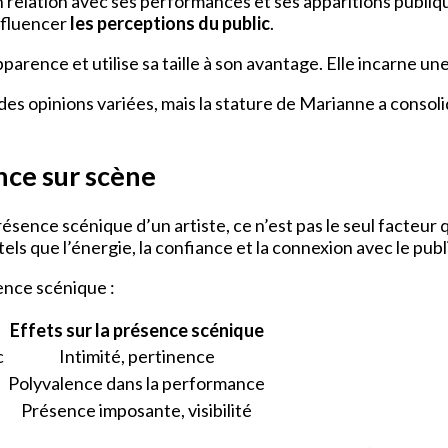
relation avec ses performances et ses apparitions publique
influencer
les perceptions du public
.
rence et utilise sa taille à son avantage. Elle incarne un
r des opinions variées, mais la stature de Marianne a consol
nce sur scène
a présence scénique d’un artiste, ce n’est pas le seul facteu
tels que l’énergie, la confiance et la connexion avec le pub
sence scénique :
Effets sur la présence scénique
c
Intimité, pertinence
Polyvalence dans la performance
Présence imposante, visibilité