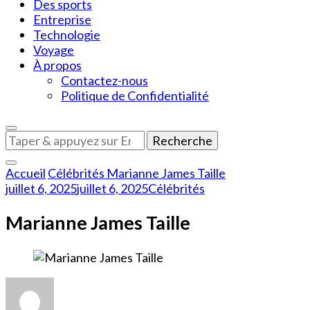
Des sports
Entreprise
Technologie
Voyage
À propos
Contactez-nous
Politique de Confidentialité
Vous
recherchiez
quelque
Accueil
Célébrités
Marianne James Taille
chose
juillet 6, 2025
juillet 6, 2025
Célébrités
?
Marianne James Taille
sur
Marianne