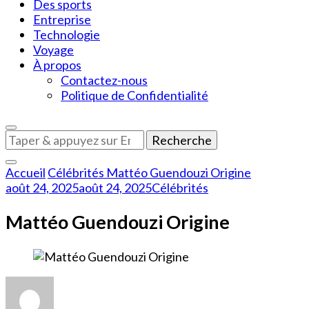
Des sports
Entreprise
Technologie
Voyage
À propos
Contactez-nous
Politique de Confidentialité
Vous
recherchiez
quelque
Accueil
Célébrités
Mattéo Guendouzi Origine
chose
août 24, 2025
août 24, 2025
Célébrités
?
Mattéo Guendouzi Origine
sur
Mattéo