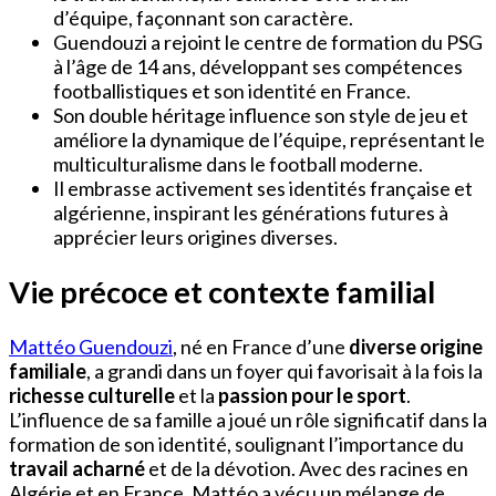
d’équipe, façonnant son caractère.
Guendouzi a rejoint le centre de formation du PSG
à l’âge de 14 ans, développant ses compétences
footballistiques et son identité en France.
Son double héritage influence son style de jeu et
améliore la dynamique de l’équipe, représentant le
multiculturalisme dans le football moderne.
Il embrasse activement ses identités française et
algérienne, inspirant les générations futures à
apprécier leurs origines diverses.
Vie précoce et contexte familial
Mattéo Guendouzi
, né en France d’une
diverse origine
familiale
, a grandi dans un foyer qui favorisait à la fois la
richesse culturelle
et la
passion pour le sport
.
L’influence de sa famille a joué un rôle significatif dans la
formation de son identité, soulignant l’importance du
travail acharné
et de la dévotion. Avec des racines en
Algérie et en France, Mattéo a vécu un mélange de