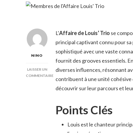
L’
Affaire de Louis’ Trio
se compos
principal captivant connu pour sa
sophistiqué avec une vaste connai
NINO
fournit des grooves essentiels. En
diverses influences, résonnant ave
LAISSER UN
COMMENTAIRE
contribuent à une unité cohésive
SUR
découvrir sur leur parcours et leu
MEMBRES
DE
L’AFFAIRE
Points Clés
LOUIS’
TRIO
Louis est le chanteur princi