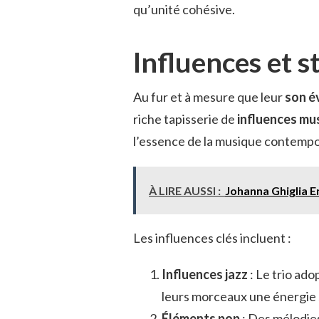
qu’unité cohésive.
Influences et 
Au fur et à mesure que leur
son é
riche tapisserie de
influences mu
l’essence de la musique contempo
À LIRE AUSSI :
Johanna Ghiglia E
Les influences clés incluent :
Influences jazz
: Le trio ad
leurs morceaux une énergie
Éléments pop
: Des mélodie