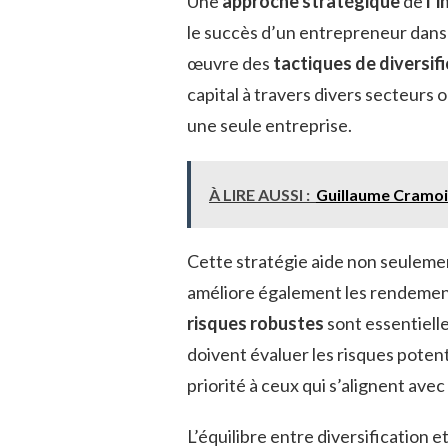
Une
approche stratégique
de
l’
le succès d’un entrepreneur dans
œuvre des
tactiques de diversif
capital à travers divers secteurs o
une seule entreprise.
À LIRE AUSSI :
Guillaume Cramois
Cette stratégie aide non seulemen
améliore également les rendement
risques robustes
sont essentiell
doivent évaluer les risques poten
priorité à ceux qui s’alignent ave
L’équilibre entre diversification