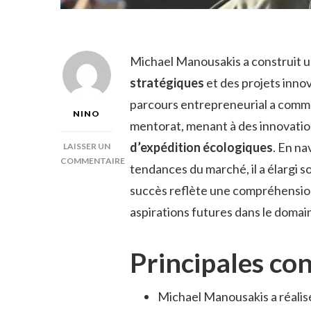
Michael Manousakis a construit u
stratégiques
et des projets innova
parcours entrepreneurial a comm
NINO
mentorat, menant à des innovation
d’expédition écologiques
. En na
LAISSER UN
COMMENTAIRE
tendances du marché, il a élargi s
SUR
succès reflète une compréhension
MICHAEL
MANOUSAKIS
aspirations futures dans le domain
FORTUNE
Principales co
Michael Manousakis a réalisé