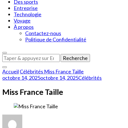
Des sports
Entreprise
Technologie
Voyage
À propos
Contactez-nous
Politique de Confidentialité
Vous
recherchiez
quelque
Accueil
Célébrités
Miss France Taille
chose
octobre 14, 2025
octobre 14, 2025
Célébrités
?
Miss France Taille
sur
Miss