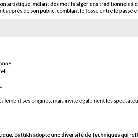
sion artistique, mêlant des motifs algériens traditionnels 
 auprès de son public, comblant le fossé entre le passé et
é
ionnel
rel
e
lement ses origines, mais invite également les spectateurs 
tique
, Battikh adopte une
diversité de techniques
qui ref