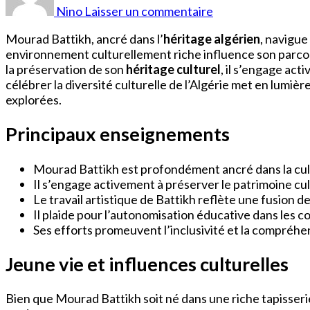
Battikh
Nino
Laisser un commentaire
Origine
Algérienne
Mourad Battikh, ancré dans l’
héritage algérien
, navigue
environnement culturellement riche influence son parcour
la préservation de son
héritage culturel
, il s’engage ac
célébrer la diversité culturelle de l’Algérie met en lumière
explorées.
Principaux enseignements
Mourad Battikh est profondément ancré dans la cultu
Il s’engage activement à préserver le patrimoine cu
Le travail artistique de Battikh reflète une fusion 
Il plaide pour l’autonomisation éducative dans les c
Ses efforts promeuvent l’inclusivité et la compréhen
Jeune vie et influences culturelles
Bien que Mourad Battikh soit né dans une riche tapisser