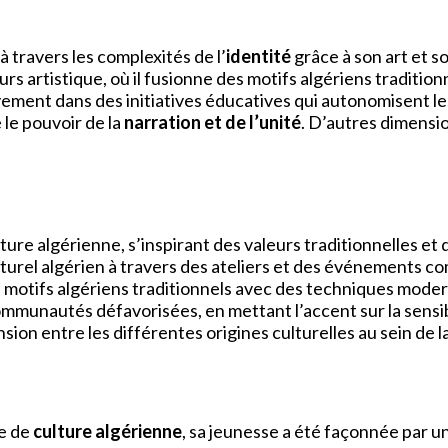
 à travers les complexités de l’
identité
grâce à son art et 
s artistique, où il fusionne des motifs algériens traditi
tivement dans des initiatives éducatives qui autonomisent
 le pouvoir de la
narration et de l’unité
. D’autres dimensi
re algérienne, s’inspirant des valeurs traditionnelles et
lturel algérien à travers des ateliers et des événements 
de motifs algériens traditionnels avec des techniques mode
ommunautés défavorisées, en mettant l’accent sur la sensibi
sion entre les différentes origines culturelles au sein de
ie de
culture algérienne
, sa jeunesse a été façonnée par 