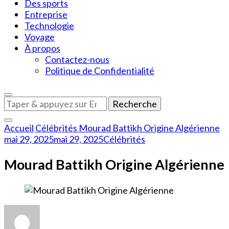
Des sports
Entreprise
Technologie
Voyage
À propos
Contactez-nous
Politique de Confidentialité
Vous
recherchiez
quelque
Accueil
Célébrités
Mourad Battikh Origine Algérienne
chose
mai 29, 2025
mai 29, 2025
Célébrités
?
Mourad Battikh Origine Algérienne
sur
Mourad