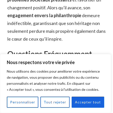
changement positif. Alors qu’il avance, son
engagement envers la philanthropie
demeure
indéfectible, garantissant que son héritage non
seulement perdure mais prospère également dans
le cœur de ceux qu’il inspire.
Questions Fréquemment
Posées
Nous respectons votre vie privée
Nous utilisons des cookies pour améliorer votre expérience
Quelle est la date de naissance de
de navigation, vous proposer des publicités ou du contenu
Nikos Aliagas ?
personnalisés et analyser notre trafic. En cliquant sur
« Accepter tout », vous consentez à l'utilisation de cookies.
La date de naissance de Nikos Aliagas n’est pas
qu’un simple chiffre ; c’est le début d’une carrière
Personnaliser
Tout rejeter
Accepter tout
remarquable. Ses réalisations dans la télévision et