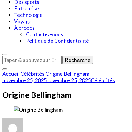
Des sports
Entreprise
Technologie
Voyage
À propos
Contactez-nous
Politique de Confidentialité
Vous
recherchiez
quelque
Accueil
Célébrités
Origine Bellingham
chose
novembre 25, 2025
novembre 25, 2025
Célébrités
?
Origine Bellingham
sur
Origine