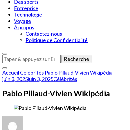
Des sports
Entreprise
Technologie
Voyage
À propos
Contactez-nous
Politique de Confidentialité
Vous
recherchiez
quelque
Accueil
Célébrités
Pablo Pillaud-Vivien Wikipédia
chose
juin 3, 2025
juin 3, 2025
Célébrités
?
Pablo Pillaud-Vivien Wikipédia
sur
Pablo