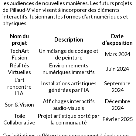
les audiences de nouvelles manières. Les futurs projets
de Pillaud-Vivien visent à incorporer des éléments
interactifs, fusionnant les formes d’art numériques et
physiques.
Nom du
Date
Description
projet
d’exposition
TechArt
Un mélange de codage et
Mars 2024
Fusion
de peinture
Réalités
Environnements
Juin 2024
Virtuelles
numériques immersifs
L’art
Installations artistiques
Septembre
rencontre
générées par l’IA
2024
l’IA
Affichages interactifs
Décembre
Son & Vision
audio-visuels
2024
Toile
Projet artistique porté par
Février 2025
Collaborative
la communauté
Ces initiatives reflètent son engagement à évoluer en