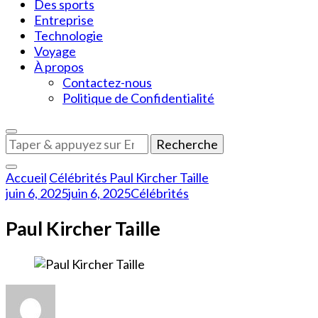
Des sports
Entreprise
Technologie
Voyage
À propos
Contactez-nous
Politique de Confidentialité
Vous
recherchiez
quelque
Accueil
Célébrités
Paul Kircher Taille
chose
juin 6, 2025
juin 6, 2025
Célébrités
?
Paul Kircher Taille
sur
Paul