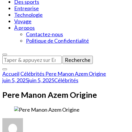
Des sports
Entreprise
Technologie
Voyage
À propos
Contactez-nous
Politique de Confidentialité
Vous
recherchiez
quelque
Accueil
Célébrités
Pere Manon Azem Origine
chose
juin 5, 2025
juin 5, 2025
Célébrités
?
Pere Manon Azem Origine
sur
Pere