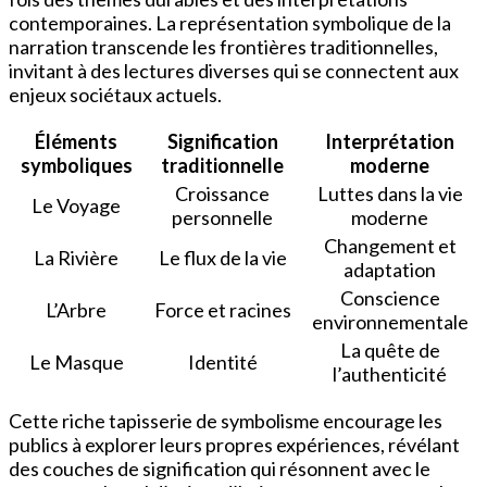
contemporaines. La représentation symbolique de la
narration transcende les frontières traditionnelles,
invitant à des lectures diverses qui se connectent aux
enjeux sociétaux actuels.
Éléments
Signification
Interprétation
symboliques
traditionnelle
moderne
Croissance
Luttes dans la vie
Le Voyage
personnelle
moderne
Changement et
La Rivière
Le flux de la vie
adaptation
Conscience
L’Arbre
Force et racines
environnementale
La quête de
Le Masque
Identité
l’authenticité
Cette riche tapisserie de symbolisme encourage les
publics à explorer leurs propres expériences, révélant
des couches de signification qui résonnent avec le