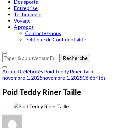
Des sports
Entreprise
Technologie
Voyage
À propos
Contactez-nous
Politique de Confidentialité
Vous
recherchiez
quelque
Accueil
Célébrités
Poid Teddy Riner Taille
chose
novembre 1, 2025
novembre 1, 2025
Célébrités
?
Poid Teddy Riner Taille
sur
Poid