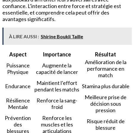
confiance. L’interaction entre force et stratégie est
essentielle, et comprendre cela peut offrir des
avantages significatifs.
À LIRE AUSSI :
Shirine Boukli Taille
Aspect
Importance
Résultat
Amélioration de la
Puissance
Augmente la
performance en
Physique
capacité de lancer
match
Maintient l’effort
Endurance
Stamina plus durable
pendant les matchs
Meilleure prise de
Résilience
Renforce la sang-
décision sous
Mentale
froid
pression
Prévention
Renforce les
Risque réduit de
des
muscles et les
blessure
blessures
articulations