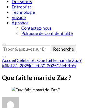
Des sports
Entreprise
Technologie
Voyage
À propos
Contactez-nous
Politique de Confidentialité
Vous
recherchiez
quelque
Accueil
Célébrités
Que fait le mari de Zaz ?
chose
juillet 31, 2025
juillet 30, 2025
Célébrités
?
Que fait le mari de Zaz ?
sur
Que