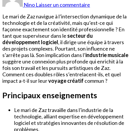
fait
Nino
Laisser un commentaire
le
mari
Le mari de Zaz navigue à l’intersection dynamique de la
de
technologie et de la créativité, mais qu’est-ce qui
Zaz
façonne exactement son identité professionnelle ? En
?
tant que superviseur dans le
secteur du
développement logiciel
, il dirige une équipe à travers
des projets complexes. Pourtant, son influence ne
s’arrête pas là. Son implication dans l’
industrie musicale
suggère une connexion plus profonde qui enrichit à la
fois son travail et les pursuits artistiques de Zaz.
Comment ces doubles rôles s’entrelacent-ils, et quel
impact a-t-il sur leur
voyage créatif
commun ?
Principaux enseignements
Le mari de Zaz travaille dans l’industrie de la
technologie, alliant expertise en développement
logiciel et stratégies innovantes de résolution de
problèmes.