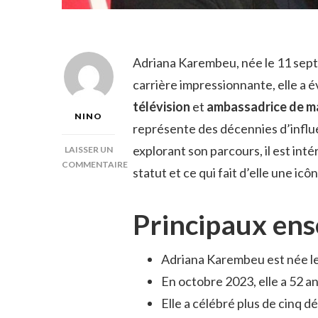
Adriana Karembeu, née le 11 sept
carrière impressionnante, elle a 
télévision
et
ambassadrice de m
NINO
représente des décennies d’influ
explorant son parcours, il est int
LAISSER UN
COMMENTAIRE
statut et ce qui fait d’elle une icô
SUR
QUEL
ÂGE
Principaux en
A
ADRIANA
KAREMBEU
Adriana Karembeu est née l
?
En octobre 2023, elle a 52 an
Elle a célébré plus de cinq d