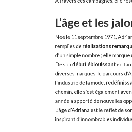
À travers ces campagnes, elle re
L’âge et les j
Née le 11 septembre 1971, Adrian
remplies de
réalisations remarq
d’un simple nombre ; elle marque 
De son
début éblouissant
en tan
diverses marques, le parcours d’Ad
l’industrie de la mode,
redéfiniss
chemin, elle s’est également aven
année a apporté de nouvelles oppo
L’âge d’Adriana est le reflet de so
inspirant d’innombrables individu