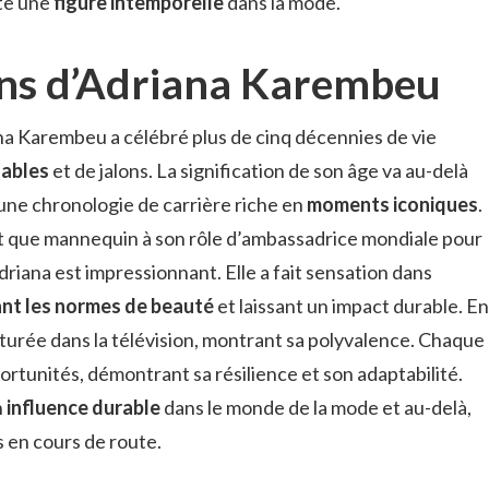
ste une
figure intemporelle
dans la mode.
alons d’Adriana Karembeu
a Karembeu a célébré plus de cinq décennies de vie
uables
et de jalons. La signification de son âge va au-delà
une chronologie de carrière riche en
moments iconiques
.
t que mannequin à son rôle d’ambassadrice mondiale pour
riana est impressionnant. Elle a fait sensation dans
ant les normes de beauté
et laissant un impact durable. En
turée dans la télévision, montrant sa polyvalence. Chaque
rtunités, démontrant sa résilience et son adaptabilité.
n
influence durable
dans le monde de la mode et au-delà,
s en cours de route.