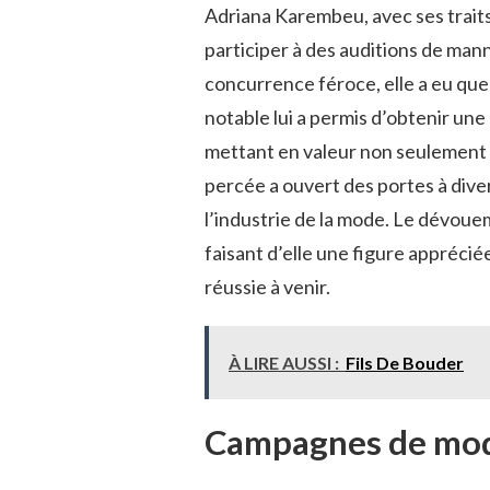
Adriana Karembeu, avec ses trait
participer à des auditions de man
concurrence féroce, elle a eu qu
notable lui a permis d’obtenir un
mettant en valeur non seulement s
percée a ouvert des portes à div
l’industrie de la mode. Le dévoue
faisant d’elle une figure apprécié
réussie à venir.
À LIRE AUSSI :
Fils De Bouder
Campagnes de mod