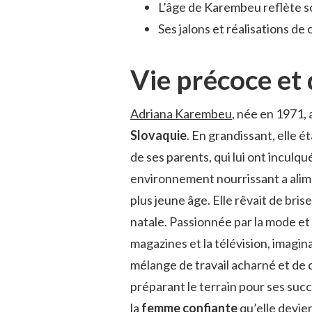
L’âge de Karembeu reflète so
Ses jalons et réalisations de
Vie précoce et 
Adriana Karembeu
, née en 1971
Slovaquie
. En grandissant, elle 
de ses parents, qui lui ont inculqu
environnement nourrissant a alime
plus jeune âge. Elle rêvait de bris
natale. Passionnée par la mode et 
magazines et la télévision, imagina
mélange de travail acharné et de
préparant le terrain pour ses succ
la
femme confiante
qu’elle devien