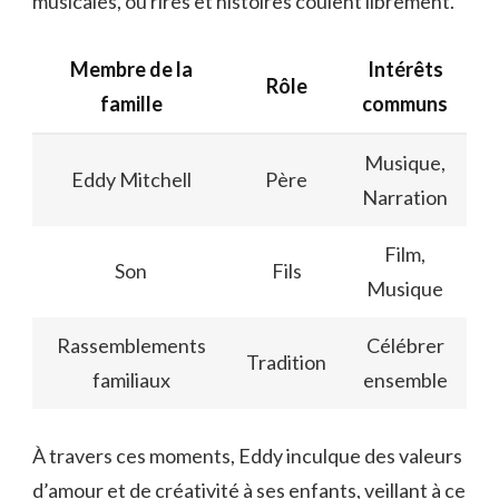
musicales, où rires et histoires coulent librement.
Membre de la
Intérêts
Rôle
famille
communs
Musique,
Eddy Mitchell
Père
Narration
Film,
Son
Fils
Musique
Rassemblements
Célébrer
Tradition
familiaux
ensemble
À travers ces moments, Eddy inculque des valeurs
d’amour et de créativité à ses enfants, veillant à ce