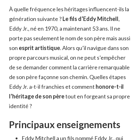
ÂGE
À quelle fréquence les héritages influencent-ils la
A
génération suivante ?
Le fils d’Eddy Mitchell
LE
,
FILS
Eddy Jr., né en 1970, a maintenant 53 ans. Il ne
D’EDDY
porte pas seulement le nom de son père mais aussi
MITCHELL
?
son
esprit artistique
. Alors qu’il navigue dans son
propre parcours musical, on ne peut s’empêcher
de se demander comment la carrière remarquable
de son père façonne son chemin. Quelles étapes
Eddy Jr. a-t-il franchies et comment
honore-t-il
l’héritage de son père
tout en forgeant sa propre
identité ?
Principaux enseignements
Eddy Mitchell a un fils nommé Eddy Jr., qui