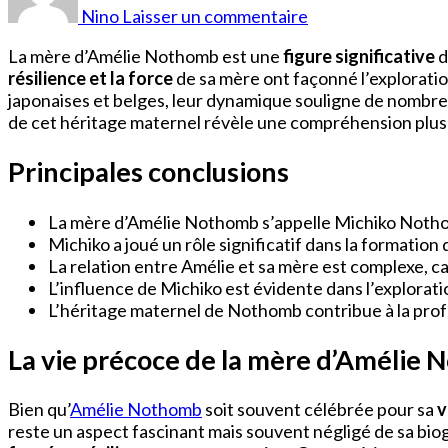
est
Nino
Laisser un commentaire
la
mère
La mère d’Amélie Nothomb est une
figure significative
d
d’Amélie
résilience et la force
de sa mère ont façonné l’exploration
Nothomb
japonaises et belges, leur dynamique souligne de nombreu
?
de cet héritage maternel révèle une compréhension plus 
Principales conclusions
La mère d’Amélie Nothomb s’appelle Michiko Nothomb
Michiko a joué un rôle significatif dans la formation
La relation entre Amélie et sa mère est complexe, car
L’influence de Michiko est évidente dans l’explorati
L’héritage maternel de Nothomb contribue à la prof
La vie précoce de la mère d’Amélie
Bien qu’
Amélie Nothomb
soit souvent célébrée pour sa
v
reste un aspect fascinant mais souvent négligé de sa bi