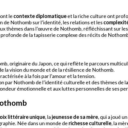
ont le
contexte diplomatique
et la riche culture ont pro
 de Nothomb sur l’identité, les relations et les
complexit
x thèmes dans l’œuvre de Nothomb, réfléchissant sur les re
profonde de la tapisserie complexe des récits de Nothomb
, originaire du Japon, ce qui reflète le parcours multicu
 de la vision du monde et de la résilience de Nothomb.
actérisée à la fois par l’amour et la tension.
on par Nothomb de l’identité culturelle et des thèmes de l
ondeur émotionnelle et aux luttes personnelles de ses per
 Nothomb
oix littéraire unique
, la
jeunesse de sa mère
, qui a joué u
ographie. Née dans un monde de
richesse culturelle
, la mè