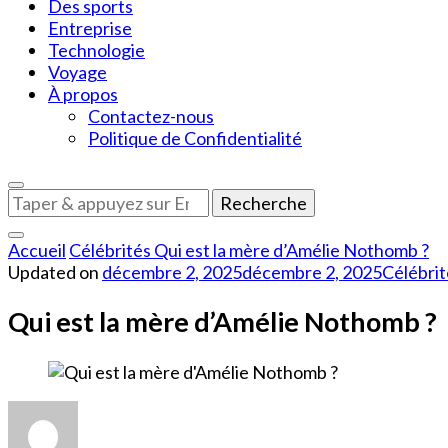
Des sports
Entreprise
Technologie
Voyage
À propos
Contactez-nous
Politique de Confidentialité
Vous
recherchiez
quelque
Accueil
Célébrités
Qui est la mère d’Amélie Nothomb ?
chose
Updated on
décembre 2, 2025
décembre 2, 2025
Célébrit
?
Qui est la mère d’Amélie Nothomb ?
sur
Qui