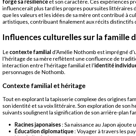
forgé sa résilience
et son caractère. Ces expériences pré
influencerait plus tard les propres poursuites littéraire
que les valeurs et les idées de sa mère ont contribué à cu
artistiques, contribuant finalement aux récits distinctifs
Influences culturelles sur la famill
Le
contexte familial
d’Amélie Nothomb est imprégné d’un
l’héritage de sa mère reflètent une confluence de tradit
interaction entre l’héritage familial et l’
identité individu
personnages de Nothomb.
Contexte familial et héritage
Tout en explorant la tapisserie complexe des origines f
son identité et sa voix littéraire. Son exploration de son 
suivants soulignent la signification de son arrière-plan fami
Racines japonaises
: Sa naissance au Japon ajoute
Éducation diplomatique
: Voyager à travers les pay