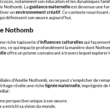
coces, notamment son éducation et les dynamiques familial
s de Nothomb. La
guidance maternelle
est devenue une forc
ltiver un
environnement créatif
. Ce contexte nourrissant 
 qui définissent son œuvre aujourd’hui.
e de Nothomb
e riche tapisserie d’
influences culturelles
qui façonnent
ions, ce qui impacte profondément la manière dont Nothomb
elle
offre un prisme convaincant à travers lequel explorer 
amiliales d’Amélie Nothomb, on ne peut s’empêcher de rem
héritage révèle une riche
lignée maternelle
, imprégnée de t
lial :
 une perspective unique à son œuvre.
s a enrichi sa vision du monde.