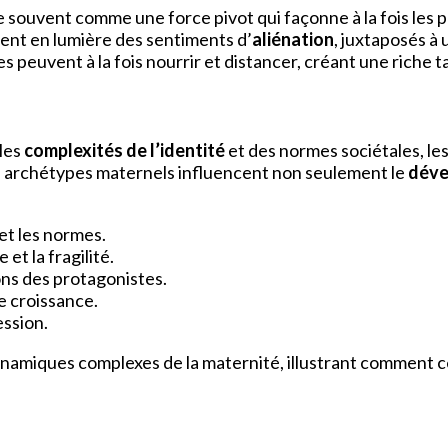
souvent comme une force pivot qui façonne à la fois les 
ent en lumière des sentiments d’
aliénation
, juxtaposés à
peuvent à la fois nourrir et distancer, créant une riche t
les
complexités de l’identité
et des normes sociétales, le
es archétypes maternels influencent non seulement le
déve
et les normes.
et la fragilité.
ions des protagonistes.
e croissance.
ession.
namiques complexes de la maternité, illustrant comment c