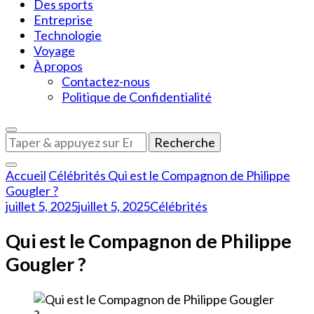
Des sports
Entreprise
Technologie
Voyage
À propos
Contactez-nous
Politique de Confidentialité
Vous
recherchiez
quelque
Accueil
Célébrités
Qui est le Compagnon de Philippe
chose
Gougler ?
?
juillet 5, 2025
juillet 5, 2025
Célébrités
Qui est le Compagnon de Philippe
Gougler ?