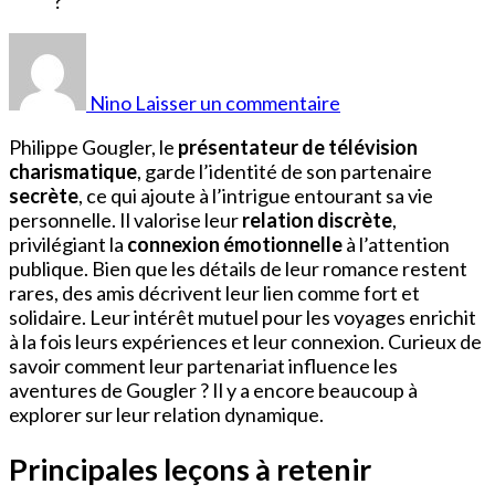
sur
Qui
est
Nino
Laisser un commentaire
le
Compagnon
Philippe Gougler, le
présentateur de télévision
de
charismatique
, garde l’identité de son partenaire
Philippe
secrète
, ce qui ajoute à l’intrigue entourant sa vie
Gougler
personnelle. Il valorise leur
relation discrète
,
?
privilégiant la
connexion émotionnelle
à l’attention
publique. Bien que les détails de leur romance restent
rares, des amis décrivent leur lien comme fort et
solidaire. Leur intérêt mutuel pour les voyages enrichit
à la fois leurs expériences et leur connexion. Curieux de
savoir comment leur partenariat influence les
aventures de Gougler ? Il y a encore beaucoup à
explorer sur leur relation dynamique.
Principales leçons à retenir