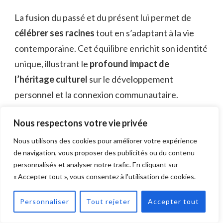
La fusion du passé et du présent lui permet de
célébrer ses racines
tout en s’adaptant à la vie
contemporaine. Cet équilibre enrichit son identité
unique, illustrant le
profound impact de
l’héritage culturel
sur le développement
personnel et la connexion communautaire.
Exploration de l’identité
Nous respectons votre vie privée
personnelle
Nous utilisons des cookies pour améliorer votre expérience
de navigation, vous proposer des publicités ou du contenu
Explorer
l’identité personnelle
implique souvent
personnalisés et analyser notre trafic. En cliquant sur
une interaction nuancée de diverses influences, y
« Accepter tout », vous consentez à l'utilisation de cookies.
compris
le patrimoine culturel
,
les expériences
Personnaliser
Tout rejeter
Accepter tout
sociales
, et les choix individuels.