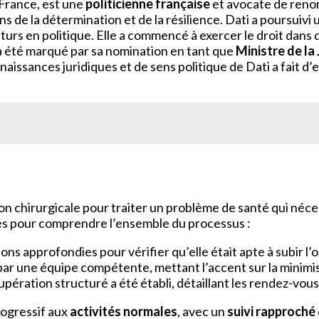
 France, est une
politicienne française
et avocate de renom
ens de la détermination et de la résilience. Dati a poursuivi
 futurs en politique. Elle a commencé à exercer le droit da
 a été marqué par sa nomination en tant que
Ministre de la
aissances juridiques et de sens politique de Dati a fait d’e
on chirurgicale pour traiter un problème de santé qui néce
les pour comprendre l’ensemble du processus :
ions approfondies pour vérifier qu’elle était apte à subir l’
 par une équipe compétente, mettant l’accent sur la minimis
ration structuré a été établi, détaillant les rendez-vous de
rogressif aux
activités normales
, avec un
suivi rapproché