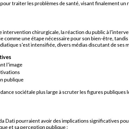
pour traiter les problèmes de santé, visant finalement un r
intervention chirurgicale, la réaction du public à l’interv
gie comme une étape nécessaire pour son bien-être, tandis 
iatique s’est intensifiée, divers médias discutant de ses m
tives
nt l’image
tivations
on publique
ance sociétale plus large à scruter les figures publiques l
da Dati pourraient avoir des implications significatives pou
ique et sa perception publique :