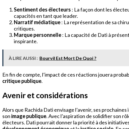
Sentiment des électeurs
: La façon dont les électe
capacités en tant que leader.
Narratif médiatique
: La représentation de sa chiru
critiques.
Marque personnelle
: La capacité de Dati à présent
inspirante.
À LIRE AUSSI :
Bourvil Est Mort De Quoi ?
En fin de compte, l’impact de ces réactions jouera probabl
critique publique
.
Avenir et considérations
Alors que Rachida Dati envisage l’avenir, ses prochaines
son
image publique
. Avec l’aspiration de solidifier son 
électeurs. Dati pourrait donner la priorité à des initiativ
développement économique
et la
justice sociale
. En c