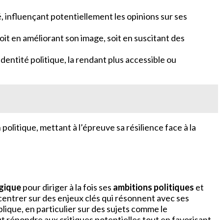
é, influençant potentiellement les opinions sur ses
soit en améliorant son image, soit en suscitant des
identité politique, la rendant plus accessible ou
politique, mettant à l’épreuve sa résilience face à la
gique
pour diriger à la fois ses
ambitions politiques
et
oncentrer sur des enjeux clés qui résonnent avec ses
ublique, en particulier sur des sujets comme le
t répondre aux critiques potentielles tout en favorisant