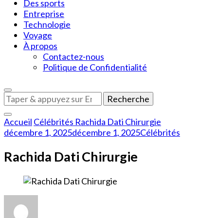
Des sports
Entreprise
Technologie
Voyage
À propos
Contactez-nous
Politique de Confidentialité
Vous
recherchiez
quelque
Accueil
Célébrités
Rachida Dati Chirurgie
chose
décembre 1, 2025
décembre 1, 2025
Célébrités
?
Rachida Dati Chirurgie
sur
Rachida