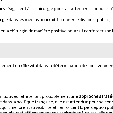
urs réagissent à sa chirurgie pourrait affecter sa popularit
rgie dans les médias pourrait façonner le discours public, 
er la chirurgie de manière positive pourrait renforcer son 
ement un rôle vital dans la détermination de son avenir en 
 initiatives refléteront probablement une
approche straté
rôle dans la politique française, elle est attendue pour se c
es qui améliorent sa visibilité et renforcent la perception p
ommuniquant efficacement ses aspirations futures, elle peu