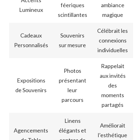
féeriques
ambiance
Lumineux
scintillantes
magique
Célébrait les
Cadeaux
Souvenirs
connexions
Personnalisés
sur mesure
individuelles
Rappelait
Photos
aux invités
Expositions
présentant
des
de Souvenirs
leur
moments
parcours
partagés
Linens
Améliorait
Agencements
élégants et
l’esthétique
de Table
centres de