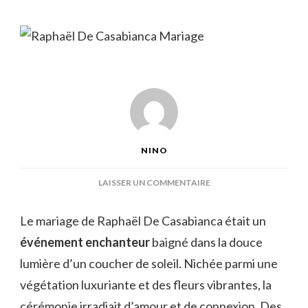
NINO
SUR
LAISSER UN COMMENTAIRE
RAPHAËL
DE
Le mariage de Raphaël De Casabianca était un
CASABIANCA
événement enchanteur
baigné dans la douce
MARIAGE
lumière d’un coucher de soleil. Nichée parmi une
végétation luxuriante et des fleurs vibrantes, la
cérémonie irradiait d’amour et de connexion. Des