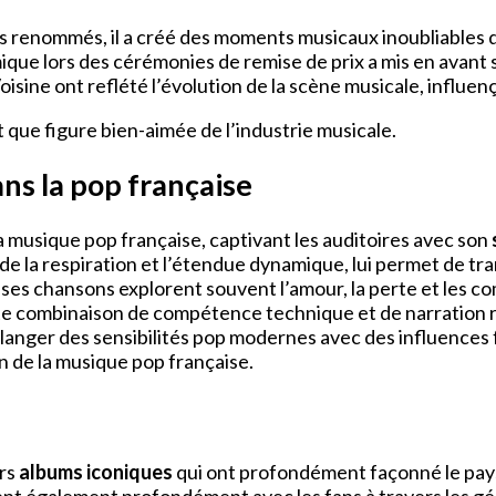
tes renommés, il a créé des moments musicaux inoubliables 
que lors des cérémonies de remise de prix a mis en avant s
isine ont reflété l’évolution de la scène musicale, influenç
nt que figure bien-aimée de l’industrie musicale.
ns la pop française
a musique pop française, captivant les auditoires avec son
e de la respiration et l’étendue dynamique, lui permet de 
ses chansons explorent souvent l’amour, la perte et les co
e combinaison de compétence technique et de narration rel
élanger des sensibilités pop modernes avec des influences 
on de la musique pop française.
urs
albums iconiques
qui ont profondément façonné le pays