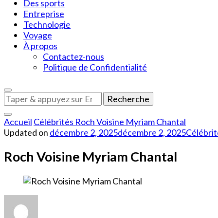
Des sports
Entreprise
Technologie
Voyage
À propos
Contactez-nous
Politique de Confidentialité
Vous
recherchiez
quelque
Accueil
Célébrités
Roch Voisine Myriam Chantal
chose
Updated on
décembre 2, 2025
décembre 2, 2025
Célébrit
?
Roch Voisine Myriam Chantal
sur
Roch