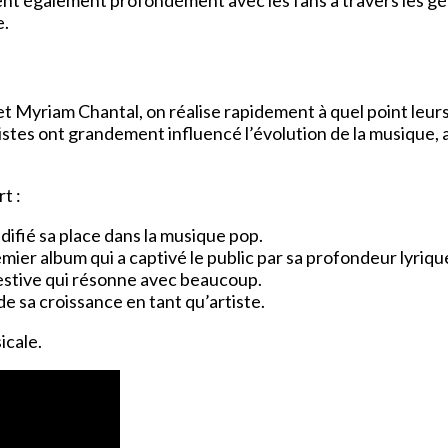
nt également profondément avec les fans à travers les gé
e.
t Myriam Chantal, on réalise rapidement à quel point leur
tistes ont grandement influencé l’évolution de la musique,
t :
idifié sa place dans la musique pop.
mier album qui a captivé le public par sa profondeur lyriqu
festive qui résonne avec beaucoup.
 de sa croissance en tant qu’artiste.
icale.