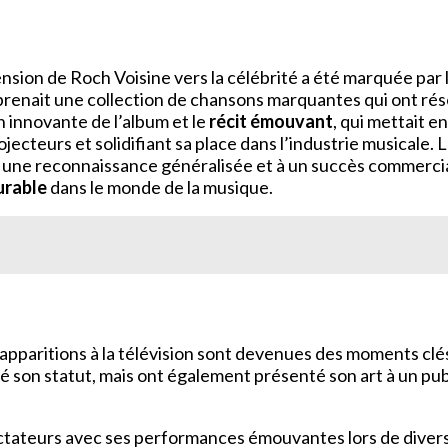
nsion de Roch Voisine vers la célébrité a été marquée par 
renait une collection de chansons marquantes qui ont réson
n innovante de l’album et le
récit émouvant
, qui mettait e
projecteurs et solidifiant sa place dans l’industrie musical
 à une reconnaissance généralisée et à un succès commercia
urable
dans le monde de la musique.
s apparitions à la télévision sont devenues des moments clé
on statut, mais ont également présenté son art à un pub
pectateurs avec ses performances émouvantes lors de dive