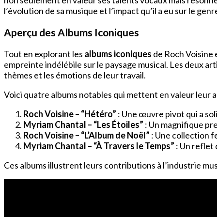
non seulement en valeur ses talents vocaux mais résonne
l’évolution de sa musique et l’impact qu’il a eu sur le genr
Aperçu des Albums Iconiques
Tout en explorant les
albums iconiques
de Roch Voisine e
empreinte indélébile sur le paysage musical. Les deux ar
thèmes et les émotions de leur travail.
Voici quatre albums notables qui mettent en valeur leur ar
Roch Voisine – “Hétéro”
: Une œuvre pivot qui a sol
Myriam Chantal – “Les Étoiles”
: Un magnifique pre
Roch Voisine – “L’Album de Noël”
: Une collection 
Myriam Chantal – “À Travers le Temps”
: Un reflet
Ces albums illustrent leurs contributions à l’industrie mus