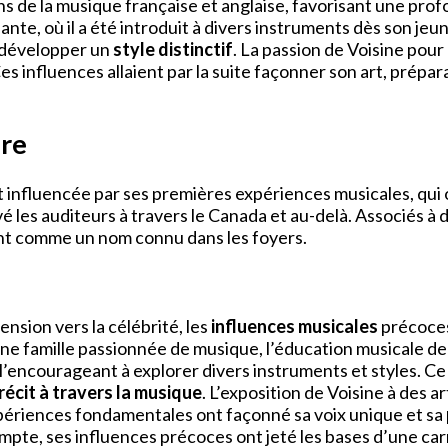
s de la musique française et anglaise, favorisant une pro
te, où il a été introduit à divers instruments dès son jeu
e développer un
style distinctif
. La passion de Voisine pour
 Ces influences allaient par la suite façonner son art, prép
ire
influencée par ses premières expériences musicales, qui o
 les auditeurs à travers le Canada et au-delà. Associés à 
sant comme un nom connu dans les foyers.
nsion vers la célébrité, les
influences musicales
précoces 
e famille passionnée de musique, l’éducation musicale de 
l’encourageant à explorer divers instruments et styles. Ce 
récit à travers la musique
. L’exposition de Voisine à des
xpériences fondamentales ont façonné sa voix unique et sa
mpte, ses influences précoces ont jeté les bases d’une ca