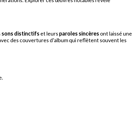
nérations. Explorer ces œuvres notables révèle
s
sons distinctifs
et leurs
paroles sincères
ont laissé une
 avec des couvertures d’album qui reflètent souvent les
e.