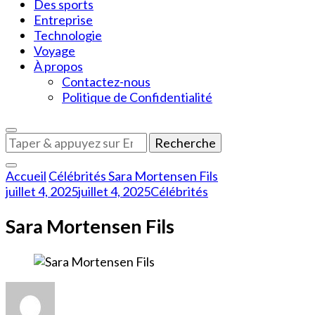
Des sports
Entreprise
Technologie
Voyage
À propos
Contactez-nous
Politique de Confidentialité
Vous
recherchiez
quelque
Accueil
Célébrités
Sara Mortensen Fils
chose
juillet 4, 2025
juillet 4, 2025
Célébrités
?
Sara Mortensen Fils
sur
Sara