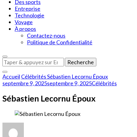
Des sports
Entreprise
Technologie
Voyage
À propos
Contactez-nous
Politique de Confidentialité
Vous
recherchiez
quelque
Accueil
Célébrités
Sébastien Lecornu Époux
chose
septembre 9, 2025
septembre 9, 2025
Célébrités
?
Sébastien Lecornu Époux
sur
Sébastien