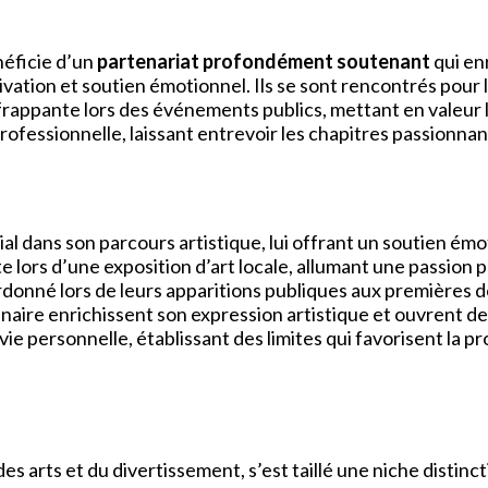
néficie d’un
partenariat profondément soutenant
qui enr
ivation et soutien émotionnel. Ils se sont rencontrés pour l
frappante lors des événements publics, mettant en valeur 
rofessionnelle, laissant entrevoir les chapitres passionnant
al dans son parcours artistique, lui offrant un soutien é
lors d’une exposition d’art locale, allumant une passion p
rdonné lors de leurs apparitions publiques aux premières d
enaire enrichissent son expression artistique et ouvrent d
t vie personnelle, établissant des limites qui favorisent la p
s arts et du divertissement, s’est taillé une niche distinc