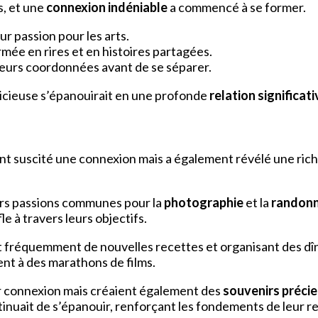
s, et une
connexion indéniable
a commencé à se former.
ur passion pour les arts.
mée en rires et en histoires partagées.
 leurs coordonnées avant de se séparer.
licieuse s’épanouirait en une profonde
relation significati
t suscité une connexion mais a également révélé une rich
urs passions communes pour la
photographie
et la
randon
e à travers leurs objectifs.
 fréquemment de nouvelles recettes et organisant des dîn
aient à des marathons de films.
r connexion mais créaient également des
souvenirs préci
tinuait de s’épanouir, renforçant les fondements de leur re