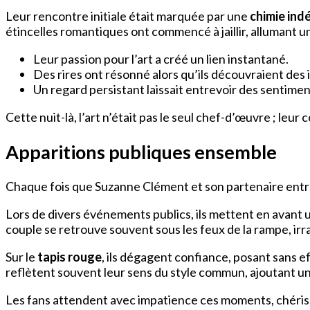
Leur rencontre initiale était marquée par une
chimie ind
étincelles romantiques ont commencé à jaillir, allumant un
Leur passion pour l’art a créé un lien instantané.
Des rires ont résonné alors qu’ils découvraient des
Un regard persistant laissait entrevoir des sentimen
Cette nuit-là, l’art n’était pas le seul chef-d’œuvre ; leu
Apparitions publiques ensemble
Chaque fois que Suzanne Clément et son partenaire entren
Lors de divers événements publics, ils mettent en avant
couple se retrouve souvent sous les feux de la rampe, irr
Sur le
tapis rouge
, ils dégagent confiance, posant sans 
reflètent souvent leur sens du style commun, ajoutant un
Les fans attendent avec impatience ces moments, chérissa