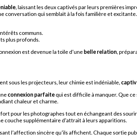
éniable
, laissant les deux captivés par leurs premières im
e conversation qui semblait à la fois familière et excitante.
 intérêts communs.
ts plus profonds.
r connexion est devenue la toile d’une
belle relation
, prépara
t sous les projecteurs, leur chimie est indéniable,
captiv
 une
connexion parfaite
qui est difficile à manquer. Que ce 
adiant chaleur et charme.
effort pour les photographes tout en échangeant des souri
e couche supplémentaire d’attrait à leurs apparitions.
nt l’affection sincère qu’ils affichent. Chaque sortie pub