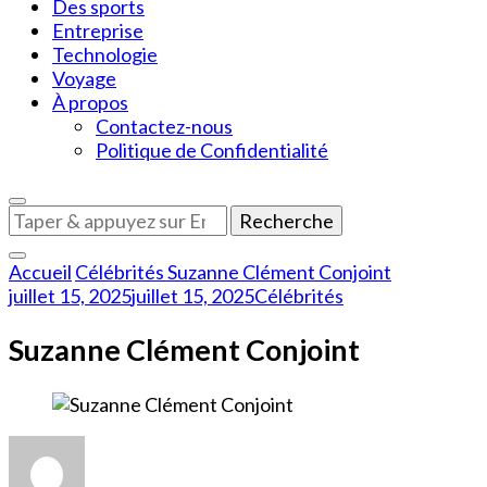
Des sports
Entreprise
Technologie
Voyage
À propos
Contactez-nous
Politique de Confidentialité
Vous
recherchiez
quelque
Accueil
Célébrités
Suzanne Clément Conjoint
chose
juillet 15, 2025
juillet 15, 2025
Célébrités
?
Suzanne Clément Conjoint
sur
Suzanne