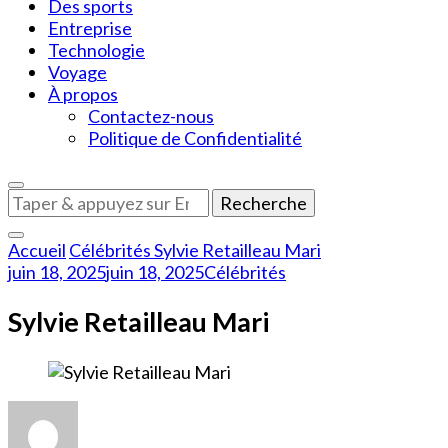
Des sports
Entreprise
Technologie
Voyage
À propos
Contactez-nous
Politique de Confidentialité
Vous
recherchiez
quelque
Accueil
Célébrités
Sylvie Retailleau Mari
chose
juin 18, 2025
juin 18, 2025
Célébrités
?
Sylvie Retailleau Mari
sur
Sylvie