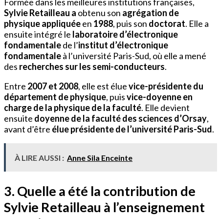
Formée dans les meilleures institutions françaises,
Sylvie Retailleau a
obtenu son
agrégation de
physique appliquée
en
1988
, puis son
doctorat
. Elle a
ensuite intégré le
laboratoire d’électronique
fondamentale
de l’
institut d’électronique
fondamentale
à l’université Paris-Sud, où elle a mené
des
recherches sur les semi-conducteurs
.
Entre
2007 et 2008
, elle est élue
vice-présidente du
département de physique
, puis
vice-doyenne en
charge de la physique de la faculté
. Elle devient
ensuite
doyenne de la faculté des sciences d’Orsay
,
avant d’être
élue présidente de l’université Paris-Sud
.
À LIRE AUSSI :
Anne Sila Enceinte
3. Quelle a été la contribution de
Sylvie Retailleau à l’enseignement