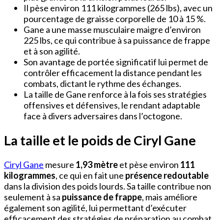
Il pèse environ 111 kilogrammes (265 lbs), avec un
pourcentage de graisse corporelle de 10 à 15 %.
Gane a une masse musculaire maigre d’environ
225 lbs, ce qui contribue à sa puissance de frappe
et à son agilité.
Son avantage de portée significatif lui permet de
contrôler efficacement la distance pendant les
combats, dictant le rythme des échanges.
La taille de Gane renforce à la fois ses stratégies
offensives et défensives, le rendant adaptable
face à divers adversaires dans l’octogone.
La taille et le poids de Ciryl Gane
Ciryl Gane
mesure
1,93 mètre
et pèse environ
111
kilogrammes
, ce qui en fait une
présence redoutable
dans la division des poids lourds. Sa taille contribue non
seulement à sa
puissance de frappe
, mais améliore
également son agilité, lui permettant d’exécuter
efficacement des stratégies de préparation au combat.