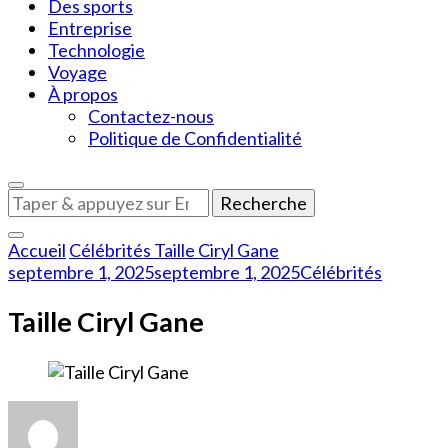
Des sports
Entreprise
Technologie
Voyage
À propos
Contactez-nous
Politique de Confidentialité
Vous
recherchiez
quelque
Accueil
Célébrités
Taille Ciryl Gane
chose
septembre 1, 2025
septembre 1, 2025
Célébrités
?
Taille Ciryl Gane
sur
Taille