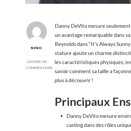
Danny DeVito mesure seulement 1 
un avantage remarquable dans sa 
Reynolds dans “It’s Always Sunny 
NINO
stature ajoute un charme distinct
les caractéristiques physiques, in
LAISSER UN
COMMENTAIRE
savoir comment sa taille a façonné
SUR
plus à découvrir !
TAILLE
DANNY
DEVITO
Principaux En
Danny DeVito mesure environ
casting dans des rôles uniqu