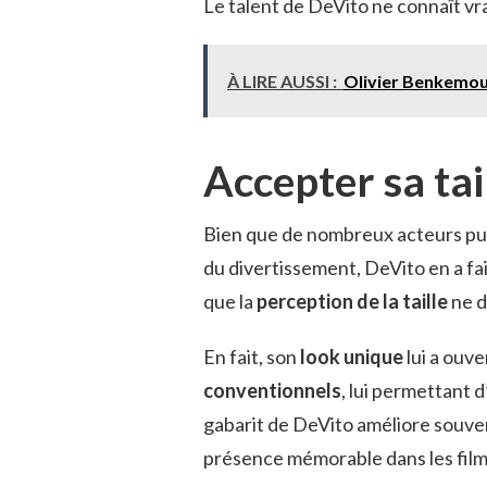
Le talent de DeVito ne connaît vra
À LIRE AUSSI :
Olivier Benkemo
Accepter sa tai
Bien que de nombreux acteurs puiss
du divertissement, DeVito en a fa
que la
perception de la taille
ne dé
En fait, son
look unique
lui a ouv
conventionnels
, lui permettant 
gabarit de DeVito améliore souv
présence mémorable dans les films 