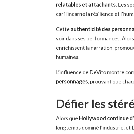
relatables et attachants
. Les s
car il incarne la résilience et l’hu
Cette
authenticité des personn
voir dans ses performances. Alors 
enrichissent la narration, promo
humaines.
L’influence de DeVito montre com
personnages
, prouvant que chaqu
Défier les sté
Alors que
Hollywood continue d
longtemps dominé l’industrie, et 