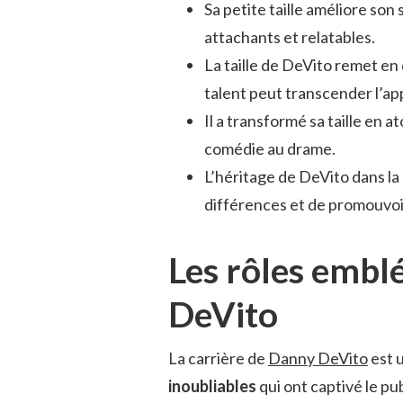
Sa petite taille améliore so
attachants et relatables.
La taille de DeVito remet en
talent peut transcender l’a
Il a transformé sa taille en 
comédie au drame.
L’héritage de DeVito dans la
différences et de promouvoi
Les rôles emb
DeVito
La carrière de
Danny DeVito
est u
inoubliables
qui ont captivé le p