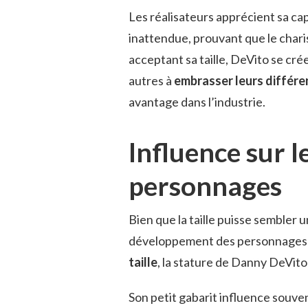
Les réalisateurs apprécient sa ca
inattendue, prouvant que le char
acceptant sa taille, DeVito se cré
autres à
embrasser leurs différ
avantage dans l’industrie.
Influence sur 
personnages
Bien que la taille puisse sembler un
développement des personnages à 
taille
, la stature de Danny DeVit
Son petit gabarit influence souve