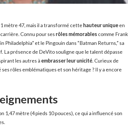
mètre 47, mais il a transformé cette
hauteur unique
en
carrière. Connu pour ses
rôles mémorables
comme Frank
in Philadelphia” et le Pingouin dans “Batman Returns,” sa
if. La présence de DeVito souligne que le talent dépasse
spirant les autres à
embrasser leur unicité
. Curieux de
 ses rôles emblématiques et son héritage ? Il y a encore
seignements
 1,47 mètre (4 pieds 10 pouces), ce qui a influencé son
es.