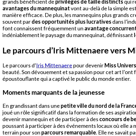
grands bénéficient de
privilèges de taille distincts
qui r
avantages du mannequinat
vont au-delà de la simple e
manière efficace. De plus, les mannequins plus grands cré
souvent par
des opportunités plus lucratives
dans l’ind
font connaissent fréquemment un
avantage concurrent
indéniablement le paysage du mannequinat, définissant
Le parcours d’Iris Mittenaere vers M
Le parcours d’
Iris Mittenaere
pour devenir
Miss Univer
beauté. Son dévouement et sa passion pour cet art l’ont
époustouflante qui a captivé le public du monde entier.
Moments marquants de la jeunesse
En grandissant dans une
petite ville du nord de la Franc
joué un rôle significatif dans la formation de ses aspirat
devenir mannequin et de participer à des
concours de b
poussant à participer à des événements locaux où elle a 
terrain pour son
parcours remarquable
. Elle ne savait 