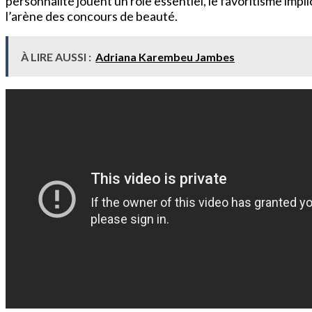
personnalité jouent un rôle essentiel, le favoritisme imp
l’arène des concours de beauté.
À LIRE AUSSI :
Adriana Karembeu Jambes