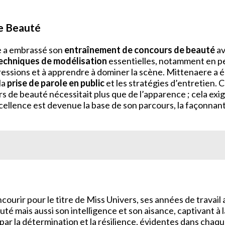
de Beauté
e a embrassé son
entraînement de concours de beauté
av
echniques de modélisation
essentielles, notamment en pe
pressions et à apprendre à dominer la scène. Mittenaere a
la
prise de parole en public
et les stratégies d’entretien.
 de beauté nécessitait plus que de l’apparence ; cela exig
xcellence est devenue la base de son parcours, la façonna
courir pour le titre de Miss Univers, ses années de trava
é mais aussi son intelligence et son aisance, captivant à la
r la détermination et la résilience, évidentes dans chaque 