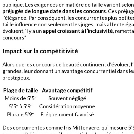
publique. Les exigences en matière de taille varient selo
préjugés de longue date dans les concours
. Ces préjug
l’élégance. Par conséquent, les concurrentes plus petit
taille influence non seulement les juges, mais affecte ég
évoluent, il y a un
appel croissant à l’inclusivité
, remetta
concours”
Impact sur la compétitivité
Alors que les concours de beauté continuent d’évoluer, l’im
grandes, leur donnant un avantage concurrentiel dans les
prestigieux.
Plage de taille
Avantage compétitif
Moins de 5’5″
Souvent négligé
5’5″ à 5’9″
Considération moyenne
Plus de 5’9″
Fréquemment favorisé
Des concurrentes comme Iris Mittenaere, qui mesure 5’9″,