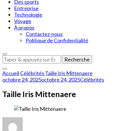
Des sports
Entreprise
Technologie
Voyage
À propos
Contactez-nous
Politique de Confidentialité
Vous
recherchiez
quelque
Accueil
Célébrités
Taille Iris Mittenaere
chose
octobre 24, 2025
octobre 24, 2025
Célébrités
?
Taille Iris Mittenaere
sur
Taille