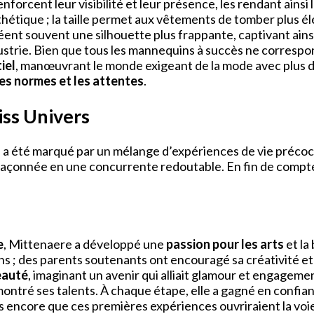
enforcent leur visibilité et leur présence, les rendant ainsi 
sthétique ; la taille permet aux vêtements de tomber plus
ent souvent une silhouette plus frappante, captivant ainsi
ustrie. Bien que tous les mannequins à succès ne correspond
iel
, manœuvrant le monde exigeant de la mode avec plus de 
les normes et les attentes
.
iss Univers
s
a été marqué par un mélange d’expériences de vie précoc
 façonnée en une concurrente redoutable. En fin de compt
e
, Mittenaere a développé une
passion pour les arts
et la
ions ; des parents soutenants ont encouragé sa créativité e
eauté
, imaginant un avenir qui alliait glamour et engageme
montré ses talents. À chaque étape, elle a gagné en confi
pas encore que ces premières expériences ouvriraient la vo