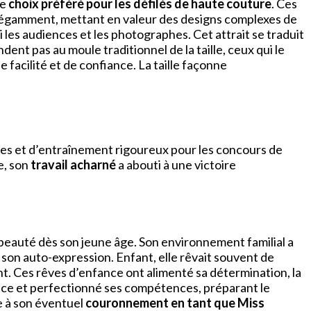
le
choix préféré pour les défilés de haute couture
. Ces
 élégamment, mettant en valeur des designs complexes de
 les audiences et les photographes. Cet attrait se traduit
ent pas au moule traditionnel de la taille, ceux qui le
facilité et de confiance. La taille façonne
es et d’entraînement rigoureux pour les concours de
e, son
travail acharné
a abouti à une victoire
 beauté dès son jeune âge. Son environnement familial a
t son auto-expression. Enfant, elle rêvait souvent de
nt. Ces rêves d’enfance ont alimenté sa détermination, la
ance et perfectionné ses compétences, préparant le
ie à son éventuel
couronnement en tant que Miss