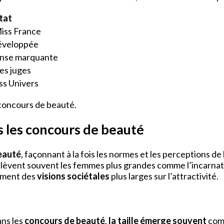
tat
iss France
éveloppée
onse marquante
les juges
s Univers
 concours de beauté.
 les concours de beauté
eauté
, façonnant à la fois les normes et les perceptions d
i élèvent souvent les femmes plus grandes comme l’incarna
lement des
visions sociétales
plus larges sur l’attractivité.
ans les
concours de beauté
,
la taille émerge souvent
comm