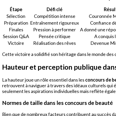
Étape
Défi clé
Résul
Sélection
Compétition intense
Couronnée M
Préparation
Entraînement rigoureux
Confiance d
Finales
Pression à performer
A donné une rép
Session Q&A
Pensée critique
A conquis 
Victoire
Réalisation des rêves
Devenue Mis
Cette victoire a solidifié son héritage dans le monde des
Hauteur et perception publique dans
La hauteur joue un rôle essentiel dans les
concours de b
retrouvent à naviguer à travers des idéaux culturels qu
seulement les aspirations individuelles mais reflète éga
Normes de taille dans les concours de beauté
Bien que de nombreux facteurs contribuent au succès d