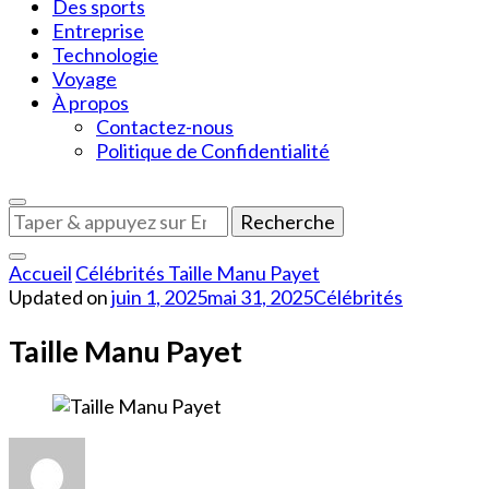
Des sports
Entreprise
Technologie
Voyage
À propos
Contactez-nous
Politique de Confidentialité
Vous
recherchiez
quelque
Accueil
Célébrités
Taille Manu Payet
chose
Updated on
juin 1, 2025
mai 31, 2025
Célébrités
?
Taille Manu Payet
sur
Taille