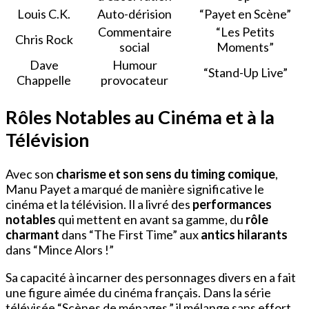
Louis C.K.
Auto-dérision
“Payet en Scène”
Commentaire
“Les Petits
Chris Rock
social
Moments”
Dave
Humour
“Stand-Up Live”
Chappelle
provocateur
Rôles Notables au Cinéma et à la
Télévision
Avec son
charisme et son sens du timing comique
,
Manu Payet a marqué de manière significative le
cinéma et la télévision. Il a livré des
performances
notables
qui mettent en avant sa gamme, du
rôle
charmant
dans “The First Time” aux
antics hilarants
dans “Mince Alors !”
Sa capacité à incarner des personnages divers en a fait
une figure aimée du cinéma français. Dans la série
télévisée “Scènes de ménages,” il mélange sans effort