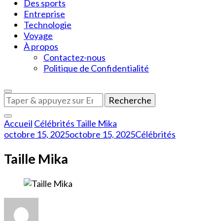
Des sports
Entreprise
Technologie
Voyage
À propos
Contactez-nous
Politique de Confidentialité
Vous
recherchiez
quelque
Accueil
Célébrités
Taille Mika
chose
octobre 15, 2025
octobre 15, 2025
Célébrités
?
Taille Mika
sur
Taille