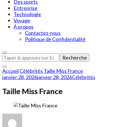
Des sports
Entreprise
Technologie
Voyage
À propos
Contactez-nous
Politique de Confidentialité
Vous
recherchiez
quelque
Accueil
Célébrités
Taille Miss France
chose
janvier 28, 2026
janvier 28, 2026
Célébrités
?
Taille Miss France
sur
Taille