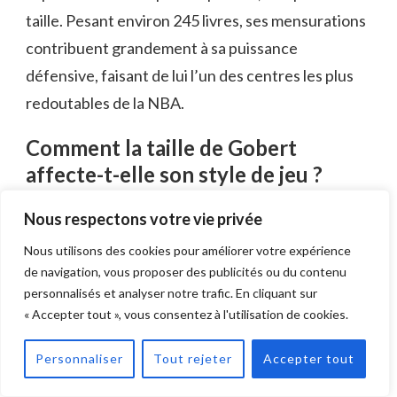
taille. Pesant environ 245 livres, ses mensurations
contribuent grandement à sa puissance
défensive, faisant de lui l’un des centres les plus
redoutables de la NBA.
Comment la taille de Gobert
affecte-t-elle son style de jeu ?
La taille de Gobert lui confère un avantage
Nous respectons votre vie privée
défensif significatif, lui permettant de bloquer 2,3
Nous utilisons des cookies pour améliorer votre expérience
tirs par match. Cependant, cela impose également
de navigation, vous proposer des publicités ou du contenu
personnalisés et analyser notre trafic. En cliquant sur
des limitations offensives, le rendant moins
« Accepter tout », vous consentez à l'utilisation de cookies.
polyvalent en matière de scoring par rapport à des
joueurs plus petits et plus agiles.
Personnaliser
Tout rejeter
Accepter tout