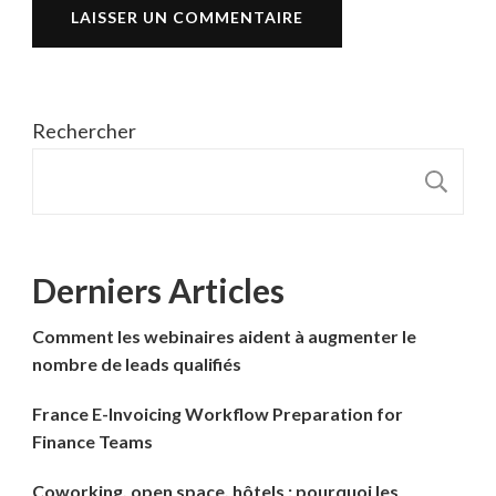
Rechercher
R
Derniers Articles
Comment les webinaires aident à augmenter le
nombre de leads qualifiés
France E-Invoicing Workflow Preparation for
Finance Teams
Coworking, open space, hôtels : pourquoi les