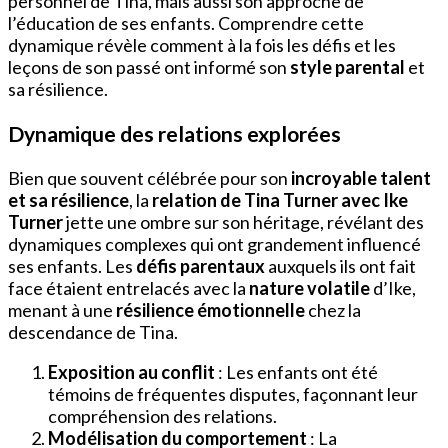
personnel de Tina, mais aussi son approche de
l’éducation de ses enfants. Comprendre cette
dynamique révèle comment à la fois les défis et les
leçons de son passé ont informé son
style parental
et
sa résilience.
Dynamique des relations explorées
Bien que souvent célébrée pour son
incroyable talent
et sa résilience
, la
relation de Tina Turner avec Ike
Turner
jette une ombre sur son héritage, révélant des
dynamiques complexes qui ont grandement influencé
ses enfants. Les
défis parentaux
auxquels ils ont fait
face étaient entrelacés avec la
nature volatile
d’Ike,
menant à une
résilience émotionnelle
chez la
descendance de Tina.
Exposition au conflit
: Les enfants ont été
témoins de fréquentes disputes, façonnant leur
compréhension des relations.
Modélisation du comportement
: La