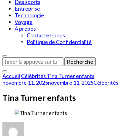
Des sports
Entreprise
Technologie
Voyage
À propos
Contactez-nous
Politique de Confidentialité
Vous
recherchiez
quelque
Accueil
Célébrités
Tina Turner enfants
chose
novembre 11, 2025
novembre 11, 2025
Célébrités
?
Tina Turner enfants
sur
Tina