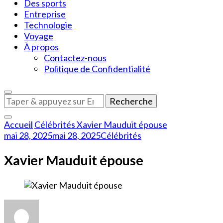
Des sports
Entreprise
Technologie
Voyage
À propos
Contactez-nous
Politique de Confidentialité
Vous
recherchiez
quelque
Accueil
Célébrités
Xavier Mauduit épouse
chose
mai 28, 2025
mai 28, 2025
Célébrités
?
Xavier Mauduit épouse
sur
Xavier