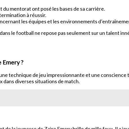
t du mentorat ont posé les bases de sa carrière.
termination à réussir.
concernant les équipes et les environnements d’entraîneme
ns le football ne repose pas seulement sur un talent inné,
re Emery ?
t une technique de jeu impressionnante et une conscience ta
x dans diverses situations de match.
t de la jeunesse de Zaire Emery brille de mille feux. Il a j