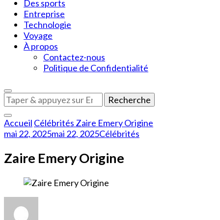
Des sports
Entreprise
Technologie
Voyage
À propos
Contactez-nous
Politique de Confidentialité
Vous
recherchiez
quelque
Accueil
Célébrités
Zaire Emery Origine
chose
mai 22, 2025
mai 22, 2025
Célébrités
?
Zaire Emery Origine
sur
Zaire