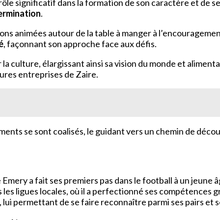
rôle significatif dans la formation de son caractère et de s
termination
.
ions animées autour de la table à manger à l’encouragement
é
, façonnant son approche face aux défis.
a culture, élargissant ainsi sa vision du monde et alimenta
tures entreprises de Zaire.
éments se sont coalisés, le guidant vers un chemin de décou
e Emery a fait ses premiers pas dans le football à un jeune
les ligues locales, où il a perfectionné ses compétences 
, lui permettant de se faire reconnaître parmi ses pairs et 