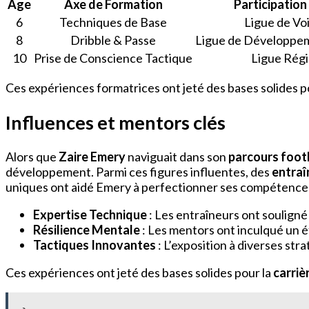
Âge
Axe de Formation
Participation
6
Techniques de Base
Ligue de Vo
8
Dribble & Passe
Ligue de Développe
10
Prise de Conscience Tactique
Ligue Régi
Ces expériences formatrices ont jeté des bases solides pou
Influences et mentors clés
Alors que
Zaire Emery
naviguait dans son
parcours foot
développement. Parmi ces figures influentes, des
entraî
uniques ont aidé Emery à perfectionner ses compétences 
Expertise Technique
: Les entraîneurs ont souligné
Résilience Mentale
: Les mentors ont inculqué un ét
Tactiques Innovantes
: L’exposition à diverses str
Ces expériences ont jeté des bases solides pour la
carri