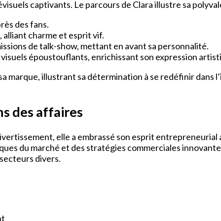
évisuels captivants. Le parcours de Clara illustre sa polyva
près des fans.
alliant charme et esprit vif.
issions de talk-show, mettant en avant sa personnalité.
visuels époustouflants, enrichissant son expression artist
 sa marque, illustrant sa détermination à se redéfinir dans
s des affaires
divertissement, elle a embrassé son esprit entrepreneuria
iques du marché et des stratégies commerciales innovante
 secteurs divers.
nt