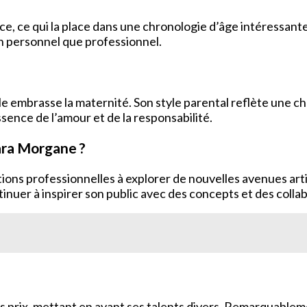
nce, ce qui la place dans une chronologie d’âge intéressan
an personnel que professionnel.
lle embrasse la maternité. Son style parental reflète une c
essence de l’amour et de la responsabilité.
lara Morgane ?
ons professionnelles à explorer de nouvelles avenues artist
inuer à inspirer son public avec des concepts et des colla
prix, mettant en avant ses talents divers. Remarquablement