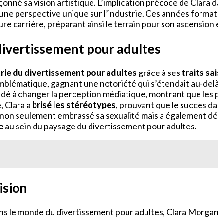
açonné sa vision artistique. L’implication précoce de Clara 
 une perspective unique sur l’industrie. Ces années formatr
re carrière, préparant ainsi le terrain pour son ascension 
 divertissement pour adultes
rie du divertissement pour adultes
grâce à ses
traits sa
blématique, gagnant une notoriété qui s’étendait au-delà d
aidé à changer la perception médiatique, montrant que les
, Clara a
brisé les stéréotypes
, prouvant que le succès da
a non seulement embrassé sa sexualité mais a également déf
e
au sein du paysage du divertissement pour adultes.
ision
s le monde du divertissement pour adultes, Clara Morgane n