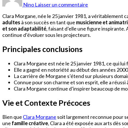
Clara
Nino
Laisser un commentaire
Morgane
Clara Morgane, née le 25 janvier 1981, a véritablement cap
adultes
à son succès en tant que
musicienne et animatri
et son adaptabilité
, faisant d’elle une figure inspirante
continue d’évoluer sous les projecteurs.
Principales conclusions
Clara Morgane est née le 25 janvier 1981, ce qui lui 
Elle a gagné en notoriété au début des années 2000
La carrière de Morgane s’étend sur plusieurs domaine
Connue pour son charme et son esprit, elle a réussi 
Clara Morgane continue d’inspirer beaucoup de mond
Vie et Contexte Précoces
Bien que
Clara Morgane
soit largement reconnue pour ses
une
famille créative
, Clara a été exposée aux arts dès so