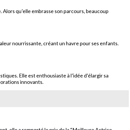
te. Alors qu’elle embrasse son parcours, beaucoup
haleur nourrissante, créant un havre pour ses enfants.
iques. Elle est enthousiaste à l’idée d’élargir sa
borations innovants.
, elle a remporté le prix de la “Meilleure Actrice