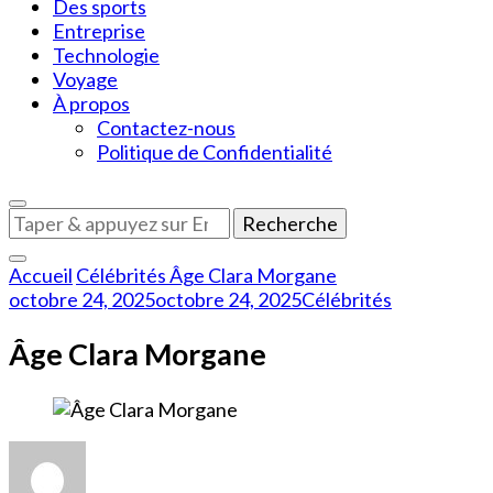
Des sports
Entreprise
Technologie
Voyage
À propos
Contactez-nous
Politique de Confidentialité
Vous
recherchiez
quelque
Accueil
Célébrités
Âge Clara Morgane
chose
octobre 24, 2025
octobre 24, 2025
Célébrités
?
Âge Clara Morgane
sur
Âge