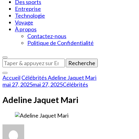
Des sports
Entreprise
Technologie
Voyage
À propos
Contactez-nous
Politique de Confidentialité
Vous
recherchiez
quelque
Accueil
Célébrités
Adeline Jaquet Mari
chose
mai 27, 2025
mai 27, 2025
Célébrités
?
Adeline Jaquet Mari
sur
Adeline