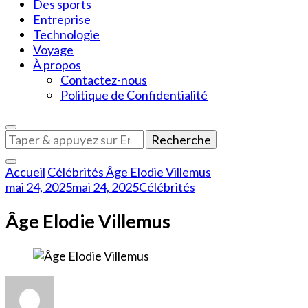
Des sports
Entreprise
Technologie
Voyage
À propos
Contactez-nous
Politique de Confidentialité
Vous
recherchiez
quelque
Accueil
Célébrités
Âge Elodie Villemus
chose
mai 24, 2025
mai 24, 2025
Célébrités
?
Âge Elodie Villemus
sur
Âge