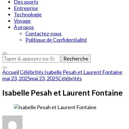
Des sports
Entreprise
Technologie
Voyage
À propos
Contactez-nous
Politique de Confidentialité
Vous
recherchiez
quelque
Accueil
Célébrités
Isabelle Pesah et Laurent Fontaine
chose
mai 23, 2025
mai 23, 2025
Célébrités
?
Isabelle Pesah et Laurent Fontaine
sur
Isabelle