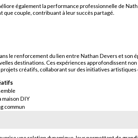
méliore également la performance professionnelle de Natha
tant que couple, contribuant à leur succès partagé.
al dans le renforcement du lien entre Nathan Devers et son
velles destinations. Ces expériences approfondissent non
rojets créatifs, collaborant sur des initiatives artistiques
éatifs
semble
a maison DIY
log commun
 favorise une relation dynamique, leur permettant de grandi