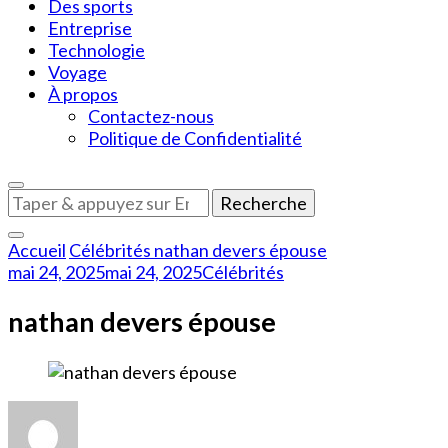
Des sports
Entreprise
Technologie
Voyage
À propos
Contactez-nous
Politique de Confidentialité
Vous
recherchiez
quelque
Accueil
Célébrités
nathan devers épouse
chose
mai 24, 2025
mai 24, 2025
Célébrités
?
nathan devers épouse
sur
nathan