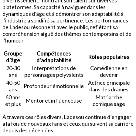
divertissement, montrant son talent sur diverses
plateformes. Sa capacité à naviguer dans les
dynamiques d’âge et à démontrer son adaptabilité à
l’industrie a solidifié sa pertinence. Les performances
de Ladesou résonnent avec le public, reflétant sa
compréhension aiguë des thèmes contemporains et de
l’humour.
Groupe
Compétences
Rôles populaires
d’âge
d’adaptabilité
20-30
Interprétations de
Comédienne en
ans
personnages polyvalents
devenir
40-50
Actrice principale
Profondeur émotionnelle
ans
dans des drames
60 ans
Matriarche
Mentor et influenceuse
et plus
comique sage
À travers ces rôles divers, Ladesou continue d’engager
à la fois de nouveaux fans et ceux qui suivent sa carrière
depuis des décennies.