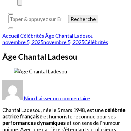
Vous
recherchiez
quelque
Accueil
Célébrités
Âge Chantal Ladesou
chose
novembre 5, 2025
novembre 5, 2025
Célébrités
?
Âge Chantal Ladesou
sur
Âge
Chantal
Nino
Laisser un commentaire
Ladesou
Chantal Ladesou, née le 5 mars 1948, est une
célébrée
actrice française
et humoriste reconnue pour ses
performances dynamiques
et son sens de l’humour
unique. Avec une carrière s’étendant sur plusieurs