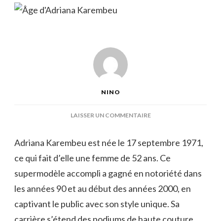
NINO
SUR
LAISSER UN COMMENTAIRE
ÂGE
D’ADRIANA
Adriana Karembeu est née le 17 septembre 1971,
KAREMBEU
ce qui fait d’elle une femme de 52 ans. Ce
supermodèle accompli a gagné en notoriété dans
les années 90 et au début des années 2000, en
captivant le public avec son style unique. Sa
carrière s’étend des podiums de haute couture