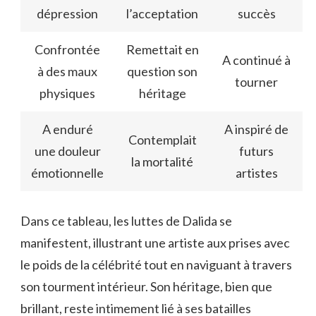
dépression
l’acceptation
succès
Confrontée
Remettait en
A continué à
à des maux
question son
tourner
physiques
héritage
A enduré
A inspiré de
Contemplait
une douleur
futurs
la mortalité
émotionnelle
artistes
Dans ce tableau, les luttes de Dalida se
manifestent, illustrant une artiste aux prises avec
le poids de la célébrité tout en naviguant à travers
son tourment intérieur. Son héritage, bien que
brillant, reste intimement lié à ses batailles