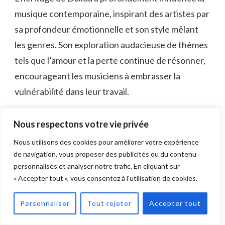
musique contemporaine, inspirant des artistes par
sa profondeur émotionnelle et son style mêlant
les genres. Son exploration audacieuse de thèmes
tels que l’amour et la perte continue de résonner,
encourageant les musiciens à embrasser la
vulnérabilité dans leur travail.
Où est enterrée Dalida ?
Nous respectons votre vie privée
Dalida repose paisiblement dans un site funéraire
Nous utilisons des cookies pour améliorer votre expérience
de navigation, vous proposer des publicités ou du contenu
serein, où les personnes en deuil lui rendent
personnalisés et analyser notre trafic. En cliquant sur
hommage. Son hommage mémorial captive les
« Accepter tout », vous consentez à l'utilisation de cookies.
visiteurs, reflétant l’impact profond qu’elle a eu
sur la musique et la culture, assurant que son
Personnaliser
Tout rejeter
Accepter tout
héritage brille intensément dans les mémoires.