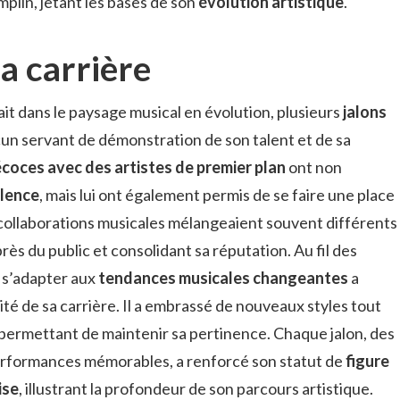
plin, jetant les bases de son
évolution artistique
.
sa carrière
it dans le paysage musical en évolution, plusieurs
jalons
un servant de démonstration de son talent et de sa
coces avec des artistes de premier plan
ont non
lence
, mais lui ont également permis de se faire une place
 collaborations musicales mélangeaient souvent différents
rès du public et consolidant sa réputation. Au fil des
à s’adapter aux
tendances musicales changeantes
a
té de sa carrière. Il a embrassé de nouveaux styles tout
ui permettant de maintenir sa pertinence. Chaque jalon, des
rformances mémorables, a renforcé son statut de
figure
ise
, illustrant la profondeur de son parcours artistique.