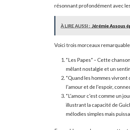
résonnant profondément avec les
À LIRE AUSSI :
Jérémie Assous 
Voici trois morceaux remarquables 
“Les Papes” – Cette chanson
mêlant nostalgie et un senti
“Quand les hommes vivront d
l’amour et de l’espoir, conne
“L’amour c’est comme un jour
illustrant la capacité de Gu
mélodies simples mais puissa