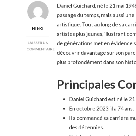
Daniel Guichard, né le 21 mai 194
passage du temps, mais aussi une
artistique. Tout au long de sa carri
NINO
artistes plus jeunes, illustrant c
de générations met en évidence 
LAISSER UN
COMMENTAIRE
découvrir davantage sur son parco
SUR
plus profondément dans son histo
ÂGE
DANIEL
GUICHARD
Principales Co
Daniel Guichard est né le 21
En octobre 2023, il a 74 ans.
Il a commencé sa carrière mus
des décennies.