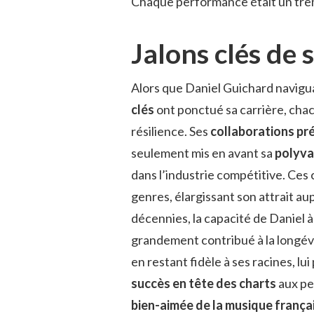
Chaque performance était un trem
Jalons clés de 
Alors que Daniel Guichard navigua
clés
ont ponctué sa carrière, chac
résilience. Ses
collaborations pré
seulement mis en avant sa
polyva
dans l’industrie compétitive. Ces
genres, élargissant son attrait aup
décennies, la capacité de Daniel 
grandement contribué à la longévi
en restant fidèle à ses racines, l
succès en tête des charts
aux pe
bien-aimée de la musique frança