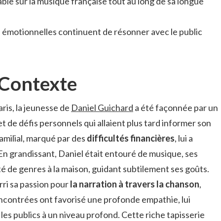
ble sur la musique française tout au long de sa longue
 émotionnelles continuent de résonner avec le public
 Contexte
aris, la jeunesse de
Daniel Guichard
a été façonnée par un
t de défis personnels qui allaient plus tard informer son
familial, marqué par des
difficultés financières
, lui a
 En grandissant, Daniel était entouré de musique, ses
é de genres à la maison, guidant subtilement ses goûts.
ri sa passion pour
la narration à travers la chanson
,
 rencontrées ont favorisé une profonde empathie, lui
es publics à un niveau profond. Cette riche tapisserie