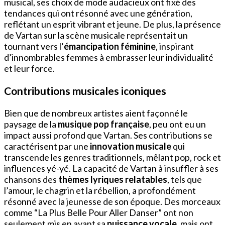
musical, ses choix de mode audacieux ont fixé des
tendances qui ont résonné avec une génération,
reflétant un esprit vibrant et jeune. De plus, la présence
de Vartan sur la scène musicale représentait un
tournant vers l’
émancipation féminine
, inspirant
d’innombrables femmes à embrasser leur individualité
et leur force.
Contributions musicales iconiques
Bien que de nombreux artistes aient façonné le
paysage de la
musique pop française
, peu ont eu un
impact aussi profond que Vartan. Ses contributions se
caractérisent par une
innovation musicale
qui
transcende les genres traditionnels, mêlant pop, rock et
influences yé-yé. La capacité de Vartan à insuffler à ses
chansons des
thèmes lyriques relatables
, tels que
l’amour, le chagrin et la rébellion, a profondément
résonné avec la jeunesse de son époque. Des morceaux
comme “La Plus Belle Pour Aller Danser” ont non
seulement mis en avant sa
puissance vocale
, mais ont