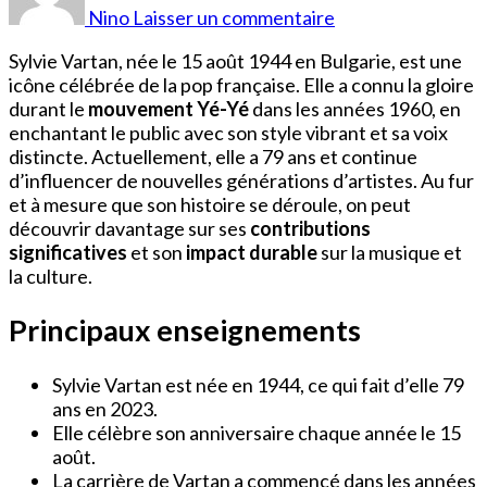
de
Nino
Laisser un commentaire
Sylvie
Vartan
Sylvie Vartan, née le 15 août 1944 en Bulgarie, est une
icône célébrée de la pop française. Elle a connu la gloire
durant le
mouvement Yé-Yé
dans les années 1960, en
enchantant le public avec son style vibrant et sa voix
distincte. Actuellement, elle a 79 ans et continue
d’influencer de nouvelles générations d’artistes. Au fur
et à mesure que son histoire se déroule, on peut
découvrir davantage sur ses
contributions
significatives
et son
impact durable
sur la musique et
la culture.
Principaux enseignements
Sylvie Vartan est née en 1944, ce qui fait d’elle 79
ans en 2023.
Elle célèbre son anniversaire chaque année le 15
août.
La carrière de Vartan a commencé dans les années