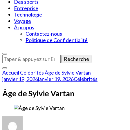
Des sports
Entreprise
Technologie
Voyage
À propos
Contactez-nous
Politique de Confidentialité
Vous
recherchiez
quelque
Accueil
Célébrités
Âge de Sylvie Vartan
chose
janvier 19, 2026
janvier 19, 2026
Célébrités
?
Âge de Sylvie Vartan
sur
Âge